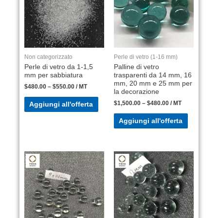
Non categorizzato
Perle di vetro (1-16 mm)
Perle di vetro da 1-1,5
Palline di vetro
mm per sabbiatura
trasparenti da 14 mm, 16
mm, 20 mm e 25 mm per
$
480.00
–
$
550.00
/ MT
la decorazione
$
1,500.00
–
$
480.00
/ MT
Aggiungi all'offerta
Aggiungi all'offerta