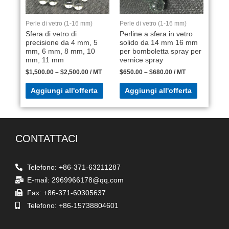
Perle di vetro (1-16 mm)
Perle di vetro (1-16 mm)
Sfera di vetro di
Perline a sfera in vetro
precisione da 4 mm, 5
solido da 14 mm 16 mm
mm, 6 mm, 8 mm, 10
per bomboletta spray per
mm, 11 mm
vernice spray
$
1,500.00
–
$
2,500.00
/ MT
$
650.00
–
$
680.00
/ MT
Aggiungi all'offerta
Aggiungi all'offerta
CONTATTACI
Telefono: +86-371-63211287
E-mail: 2969966178@qq.com
Fax: +86-371-60305637
Telefono: +86-15738804601