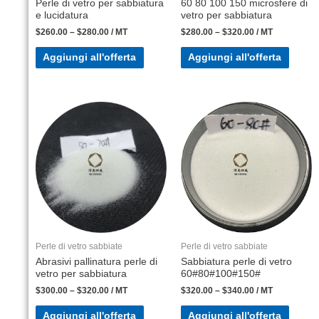
Perle di vetro per sabbiatura
60 80 100 150 microsfere di
e lucidatura
vetro per sabbiatura
$
260.00
–
$
280.00
/ MT
$
280.00
–
$
320.00
/ MT
Aggiungi all'offerta
Aggiungi all'offerta
Perle di vetro sabbiate
Perle di vetro sabbiate
Abrasivi pallinatura perle di
Sabbiatura perle di vetro
vetro per sabbiatura
60#80#100#150#
$
300.00
–
$
320.00
/ MT
$
320.00
–
$
340.00
/ MT
Aggiungi all'offerta
Aggiungi all'offerta