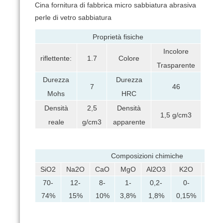
Cina fornitura di fabbrica micro sabbiatura abrasiva
perle di vetro sabbiatura
Proprietà fisiche
Incolore
riflettente:
1.7
Colore
Trasparente
Durezza
Durezza
7
46
Mohs
HRC
Densità
2,5
Densità
1,5 g/cm3
reale
g/cm3
apparente
Composizioni chimiche
SiO2
Na2O
CaO
MgO
Al2O3
K2O
Fe2
70-
12-
8-
1-
0,2-
0-
0-
74%
15%
10%
3,8%
1,8%
0,15%
0,1