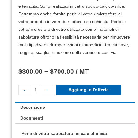
e tenacità.
Sono realizzati in vetro sodico-calcico-silice.
Potremmo anche fornire perle di vetro / microsfere di
vetro prodotte in vetro borosilicato su richiesta.
Perle di
vetro/microsfere di vetro utilizzate come materiali di
sabbiatura offrono la flessibilità necessaria per rimuovere
molti tipi diversi di imperfezioni di superficie, tra cui bave,
ruggine, scaglie, rimozione della vernice e così via
$
300.00
–
$
700.00
/ MT
Aggiungi all'offerta
-
+
Descrizione
Documenti
Perle di vetro sabbiatura fisica e chimica